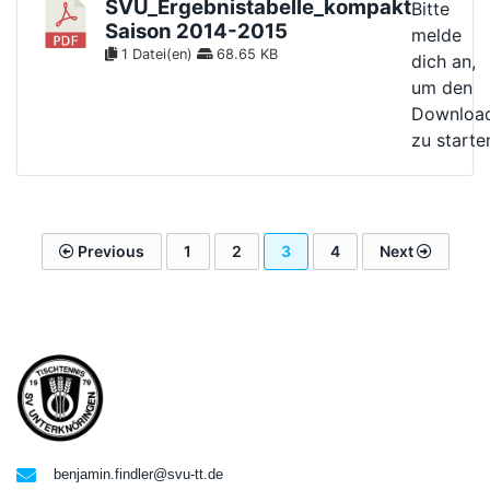
SVU_Ergebnistabelle_kompakt
Bitte
Saison 2014-2015
melde
1 Datei(en)
68.65 KB
dich an,
um den
Downloa
zu starte
Previous
1
2
3
4
Next
benjamin.findler@svu-tt.de