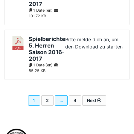
2017
1 Datei(en)
101.72 KB
Spielberichte
Bitte melde dich an, um
5. Herren
den Download zu starten
Saison 2016-
2017
1 Datei(en)
85.25 KB
1
2
…
4
Next