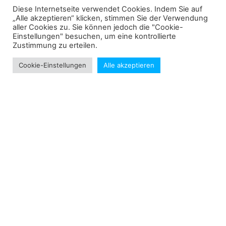
Diese Internetseite verwendet Cookies. Indem Sie auf
„Alle akzeptieren“ klicken, stimmen Sie der Verwendung
Beitrag teilen
aller Cookies zu. Sie können jedoch die "Cookie-
Einstellungen" besuchen, um eine kontrollierte
Zustimmung zu erteilen.
Cookie-Einstellungen
Alle akzeptieren
Alexander Rieb und Maksim Kusin neue Jugend – Vereinsmeister beim SV U
SV U-Nachwuchs Meister im Tischtennis
benjamin.findler@svu-tt.de
Knöringer Kirchplatz
89331 Burgau - Unterknöringen